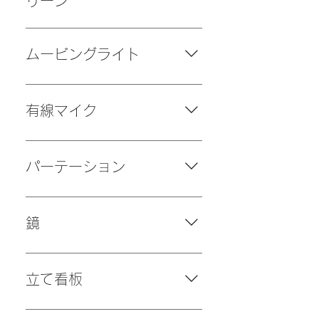
リーン
度： 1280 x 720 最大解像度：
個数：１個 サイズ：100インチ
1920 * 1080P 接続方式 ：
（幅2,154mm×高さ1,346mm）
MHL, VGA, USB, Micro USB,
ムービングライト
質量：4.5kg 持ち運び可能／組み
HDMI 対応機種 ：DVDプレーヤ
立て済み
ー, ノートパソコン, スマートフォ
台数：４台 メーカー：U`King
ン 付属品：電源ケーブル、HDMI
10W ステージライト
有線マイク
ケーブル、Lightn-ing変換器 パソ
RGBW（4ni1） 付属品：電源コ
コンまたはスマートフォンのデー
ード、連結コード 連結コードでム
本数：１本 備品のスピーカーと繋
タを投影したい場合は、画面ミラ
ービングライトを複数繋ぐと連動
げて使える有線マイクです。
パーテーション
ーリングでご使用ください。 *当
して動きます。 操作方法 -web版
社備品100インチ（幅2,154mm×
個数：３個 サイズ：高さ180cm×
高さ1,346mm）スクリーンでの
幅202cm カラー：ブラック
投影推奨 取扱説明書① 取扱説明
鏡
書②
枚数：３枚 サイズ：高さ190cm×
幅120cm
立て看板
個数：１台 サイズ：A1ハーフ