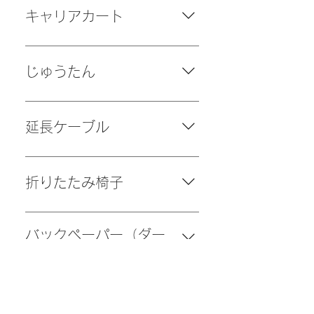
（ポスターサイズ
キャリアカート
297cm×841cm、本体サイズ 高
さ1160cm×351cm）
台数：１台 カラー：カーキ 台
車、もしくは撮影用としてご利用
じゅうたん
いただけます。
カラー：柄
延長ケーブル
本数：２本
折りたたみ椅子
個数：１０脚
バックペーパー（ダー
クブルー）
数量：１枚 縦 3m 横 6m
遮光ビニール・布