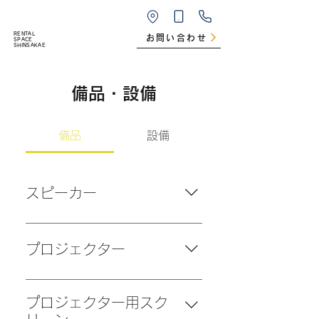
RENTAL
お問い合わせ
SPACE
SHINSAKAE
備品・設備
備品
設備
スピーカー
台数：1台 メーカー：TOSHIBA
機種：TY-ASC60 付属品：電源ケ
プロジェクター
ーブル 入出力端子：USBポート、
マイク入力、外部入力 *Bluetooth
台数：１台 メーカー：COOAU 機
対応 取扱説明書
種：A4300 ホーム ビデオ プロ
プロジェクター用スク
ジェクター ディスプレイの解像